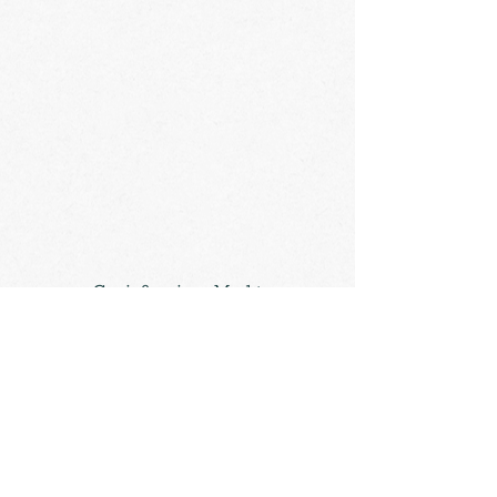
Genießerei am Markt
Kaiser-Josef-Platz 27/29
Marktstand 23/25
8010 Graz
T
0664 / 9211005
genuss@geniessereiammarkt.at
Impressum